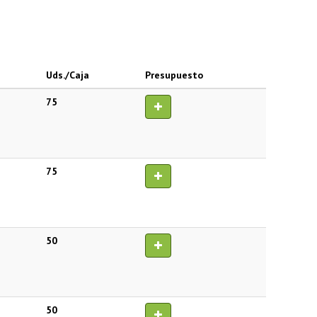
Uds./Caja
Presupuesto
75
75
50
50