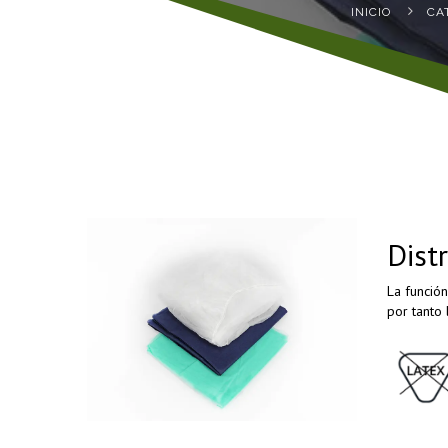
INICIO
CA
Dist
La función
por tanto 