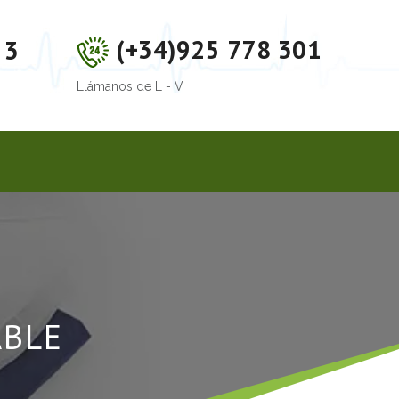
(+34)925 778 301
 3
Llámanos de L - V
ABLE