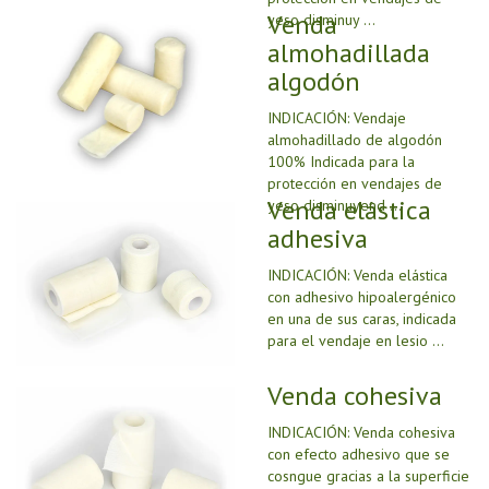
Venda
yeso disminuy ...
almohadillada
algodón
INDICACIÓN: Vendaje
almohadillado de algodón
100% Indicada para la
protección en vendajes de
Venda elástica
yeso disminuyend ...
adhesiva
INDICACIÓN: Venda elástica
con adhesivo hipoalergénico
en una de sus caras, indicada
para el vendaje en lesio ...
Venda cohesiva
INDICACIÓN: Venda cohesiva
con efecto adhesivo que se
cosngue gracias a la superficie