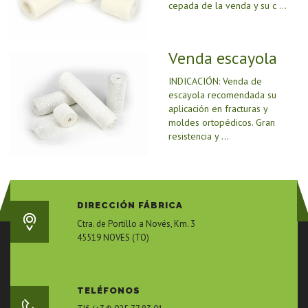
cepada de la venda y su c ...
Venda escayola
INDICACIÓN: Venda de
escayola recomendada su
aplicación en fracturas y
moldes ortopédicos. Gran
resistencia y ...
DIRECCIÓN FÁBRICA
Ctra. de Portillo a Novés, Km. 3
45519 NOVES (TO)
TELÉFONOS