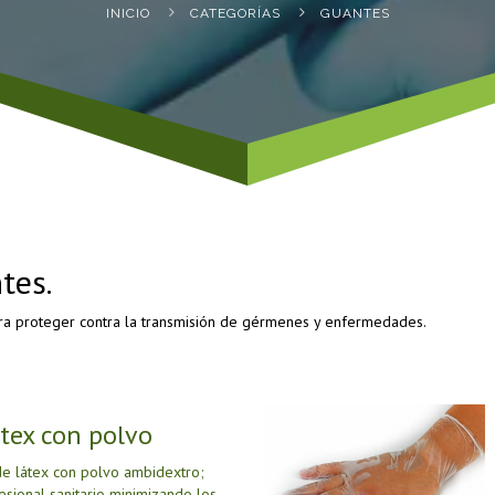
INICIO
CATEGORÍ­AS
GUANTES
tes.
ara proteger contra la transmisión de gérmenes y enfermedades.
tex con polvo
e látex con polvo ambidextro;
esional sanitario minimizando los