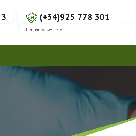
(+34)925 778 301
 3
Llámanos de L - V